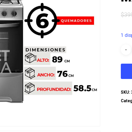
$
39
1 dis
SKU:
Categ