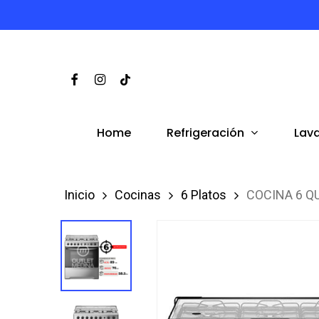
Skip
to
main
Facebook
Instagram
Tiktok
content
Refrigeración
Lav
Home
Inicio
Cocinas
6 Platos
COCINA 6 Q