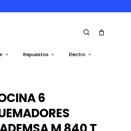
search
r
Repuestos
Electro
OCINA 6
UEMADORES
ADEMSA M 840 T