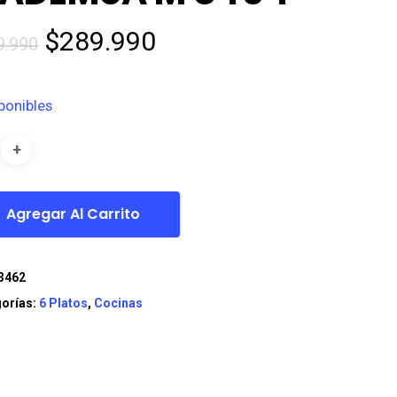
El
El
$
289.990
9.990
precio
precio
original
actual
ponibles
era:
es:
$399.990.
$289.990.
Agregar Al Carrito
3462
orías:
6 Platos
,
Cocinas