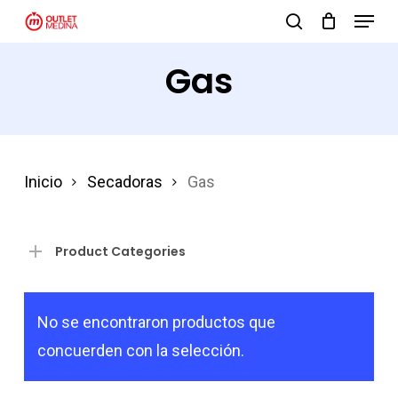
Menu
Skip
search
to
Close
Gas
main
Menu
content
Inicio
Secadoras
Gas
Product Categories
No se encontraron productos que
concuerden con la selección.