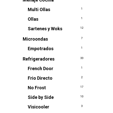
Multi Ollas
1
Ollas
1
Sartenes y Woks
12
Microondas
7
Empotrados
1
Refrigeradores
33
French Door
1
Frio Directo
2
No Frost
17
Side by Side
10
Visicooler
3