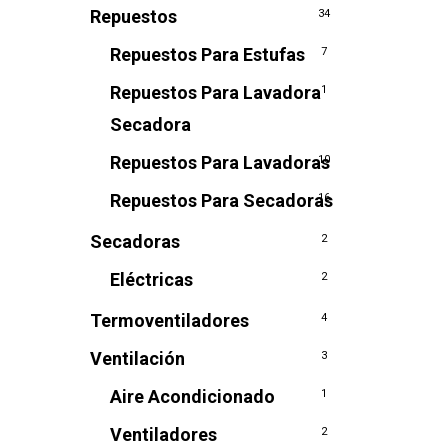
Repuestos
34
Repuestos Para Estufas
7
Repuestos Para Lavadora
1
Secadora
Repuestos Para Lavadoras
10
Repuestos Para Secadoras
16
Secadoras
2
Eléctricas
2
Termoventiladores
4
Ventilación
3
Aire Acondicionado
1
Ventiladores
2