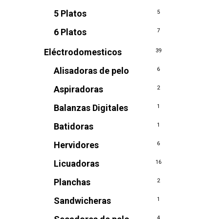
5 Platos
5
6 Platos
7
Eléctrodomesticos
39
Alisadoras de pelo
6
Aspiradoras
2
Balanzas Digitales
1
Batidoras
1
Hervidores
6
Licuadoras
16
Planchas
2
Sandwicheras
1
4