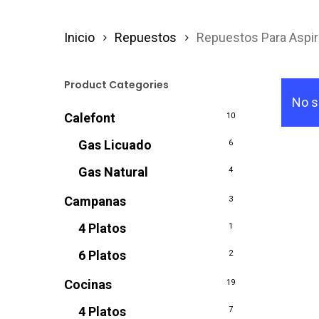
Inicio
Repuestos
Repuestos Para Aspi
Product Categories
No s
Calefont
10
Gas Licuado
6
Gas Natural
4
Campanas
3
4 Platos
1
6 Platos
2
Cocinas
19
4 Platos
7