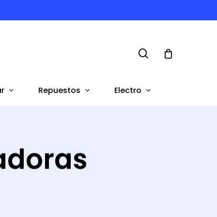
search
r
Repuestos
Electro
adoras