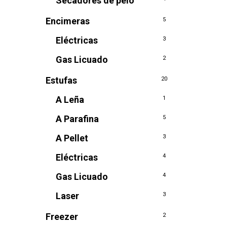
Secadores de pelo
Encimeras
5
Eléctricas
3
Gas Licuado
2
Estufas
20
A Leña
1
A Parafina
5
A Pellet
3
Eléctricas
4
Gas Licuado
4
Laser
3
Freezer
2