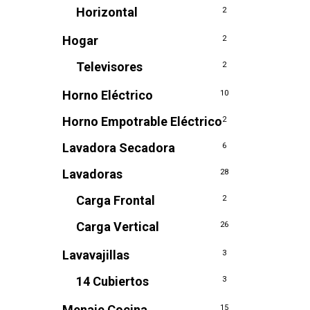
Horizontal
2
Hogar
2
Televisores
2
Horno Eléctrico
10
Horno Empotrable Eléctrico
2
Lavadora Secadora
6
Lavadoras
28
Carga Frontal
2
Carga Vertical
26
Lavavajillas
3
14 Cubiertos
3
Menaje Cocina
15