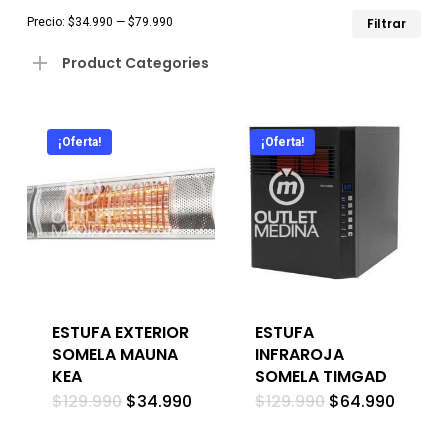
Pre
Pre
Precio:
$34.990
—
$79.990
Filtrar
mín
má
Product Categories
¡Oferta!
¡Oferta!
ESTUFA EXTERIOR
ESTUFA
SOMELA MAUNA
INFRAROJA
KEA
SOMELA TIMGAD
El
El
El
El
$
129.990
$
34.990
$
129.990
$
64.990
precio
precio
precio
precio
original
actual
original
actual