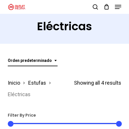
Menu
Skip
search
to
Close
Eléctricas
main
Menu
content
Orden predeterminado
Inicio
Estufas
Showing all 4 results
Eléctricas
Filter By Price