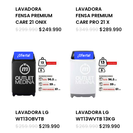
LAVADORA
LAVADORA
FENSA PREMIUM
FENSA PREMIUM
CARE 21 ONIX
CARE PRO 21 X
El
El
El
El
$
299.990
$
249.990
$
349.990
$
289.990
precio
precio
precio
prec
original
actual
original
actu
era:
es:
era:
es:
$299.990.
$249.990.
$349.990.
$289
¡Oferta!
¡Oferta!
LAVADORA LG
LAVADORA LG
WT13OBVTB
WT13WVTB 13KG
El
El
El
El
$
259.990
$
219.990
$
269.990
$
219.990
precio
precio
precio
preci