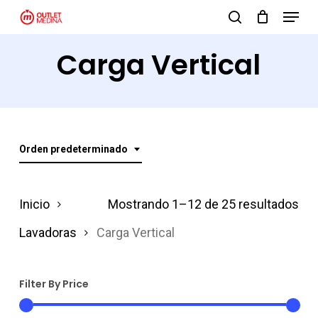
Menu
Skip
search
to
Close
Carga Vertical
main
Menu
content
Orden predeterminado
Inicio
Mostrando 1–12 de 25 resultados
Lavadoras
Carga Vertical
Filter By Price