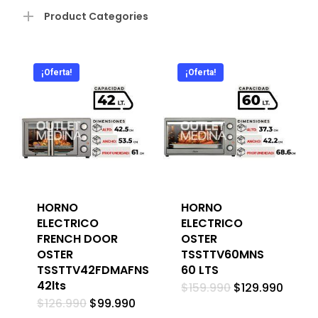
mín
má
Product Categories
¡Oferta!
¡Oferta!
HORNO
HORNO
ELECTRICO
ELECTRICO
FRENCH DOOR
OSTER
OSTER
TSSTTV60MNS
TSSTTV42FDMAFNS
60 LTS
42lts
El
El
$
159.990
$
129.990
precio
preci
El
El
$
126.990
$
99.990
original
actua
precio
precio