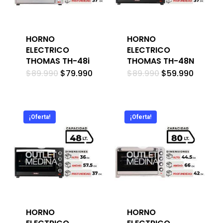
HORNO
HORNO
ELECTRICO
ELECTRICO
THOMAS TH-48i
THOMAS TH-48N
El
El
El
El
$
89.990
$
79.990
$
89.990
$
59.990
precio
precio
precio
precio
original
actual
original
actual
era:
es:
era:
es:
$89.990.
$79.990.
$89.990.
$59.99
¡Oferta!
¡Oferta!
HORNO
HORNO