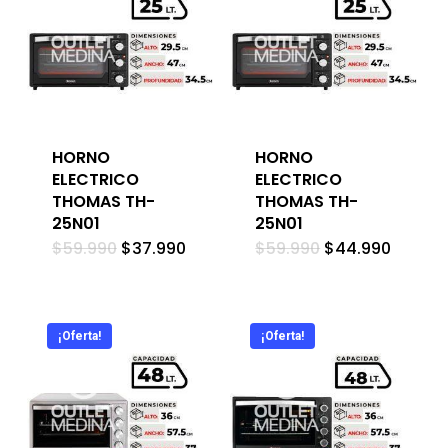
HORNO
HORNO
ELECTRICO
ELECTRICO
THOMAS TH-
THOMAS TH-
25N01
25N01
El
El
El
El
$
59.990
$
37.990
$
59.990
$
44.990
precio
precio
precio
precio
original
actual
original
actual
era:
es:
era:
es:
$59.990.
$37.990.
$59.990.
$44.99
¡Oferta!
¡Oferta!