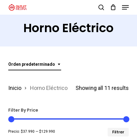
Menu
Skip
search
to
Close
Horno Eléctrico
main
Menu
content
Orden predeterminado
Inicio
Horno Eléctrico
Showing all 11 results
Filter By Price
Pre
Pre
Precio:
$37.990
—
$129.990
Filtrar