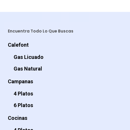
$169.990.
$109.990.
Encuentra Todo Lo Que Buscas
Calefont
Gas Licuado
Gas Natural
Campanas
4 Platos
6 Platos
Cocinas