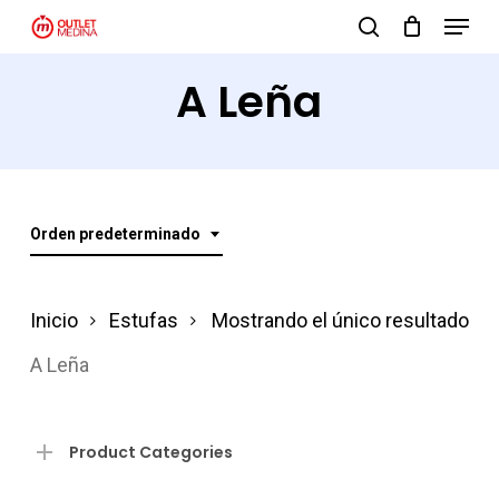
Menu
Skip
search
to
Close
A Leña
main
Menu
content
Orden predeterminado
Inicio
Estufas
Mostrando el único resultado
A Leña
Product Categories