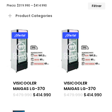
Pre
Pre
Precio:
$319.990
—
$414.990
Filtrar
mín
má
Product Categories
¡Oferta!
¡Oferta!
VISICOOLER
VISICOOLER
MAIGAS LG-370
MAIGAS LG-370
El
El
El
El
$
479.990
$
414.990
$
479.990
$
414.990
precio
precio
precio
prec
original
actual
original
actu
era:
es:
era:
es:
$479.990.
$414.990.
$479.990.
$414