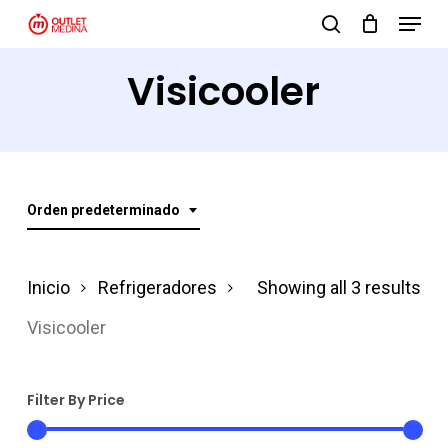
Menu
Skip
search
to
Close
Visicooler
main
Menu
content
Orden predeterminado
Inicio
Refrigeradores
Showing all 3 results
Visicooler
Filter By Price