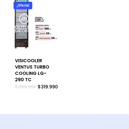
¡Oferta!
VISICOOLER
VENTUS TURBO
COOLING LG-
290 TC
El
El
$
399.990
$
319.990
precio
precio
original
actual
era:
es:
$399.990.
$319.990.