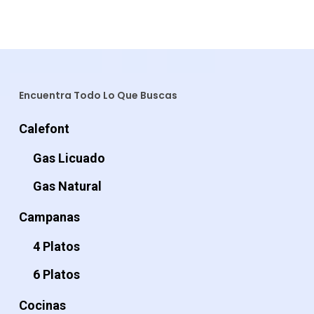
era:
es:
original
actual
$259.990.
$179.
era:
es:
$319.990.
$234.990.
Encuentra Todo Lo Que Buscas
Calefont
Gas Licuado
Gas Natural
Campanas
4 Platos
6 Platos
Cocinas