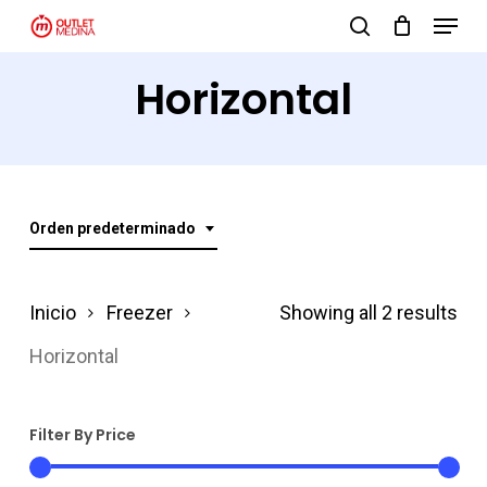
Menu
Skip
search
to
Close
Horizontal
main
Menu
content
Orden predeterminado
Inicio
Freezer
Showing all 2 results
Horizontal
Filter By Price