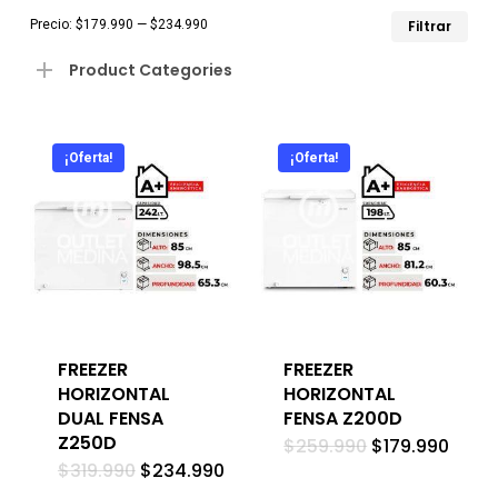
Pre
Pre
Precio:
$179.990
—
$234.990
Filtrar
mín
má
Product Categories
¡Oferta!
¡Oferta!
FREEZER
FREEZER
HORIZONTAL
HORIZONTAL
DUAL FENSA
FENSA Z200D
Z250D
El
El
$
259.990
$
179.990
precio
preci
El
El
$
319.990
$
234.990
original
actua
precio
precio