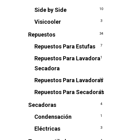
Side by Side
10
Visicooler
3
Repuestos
34
Repuestos Para Estufas
7
Repuestos Para Lavadora
1
Secadora
Repuestos Para Lavadoras
10
Repuestos Para Secadoras
16
Secadoras
4
Condensación
1
Eléctricas
3