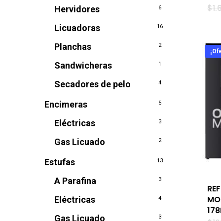
$
1.
Hervidores
6
Licuadoras
16
Planchas
2
¡Ofe
Sandwicheras
1
Secadores de pelo
4
Encimeras
5
Eléctricas
3
Gas Licuado
2
Estufas
13
A Parafina
3
RE
MO
Eléctricas
4
17
Gas Licuado
3