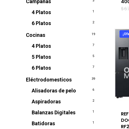
40
Campanas
3
$
6
4 Platos
1
6 Platos
2
¡Ofe
Cocinas
19
4 Platos
7
5 Platos
5
6 Platos
7
Eléctrodomesticos
39
Alisadoras de pelo
6
Aspiradoras
2
Balanzas Digitales
1
RE
DO
Batidoras
1
RF