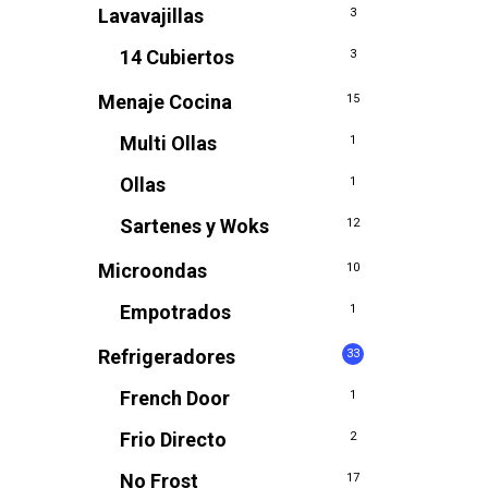
Lavavajillas
3
14 Cubiertos
3
Menaje Cocina
15
Multi Ollas
1
Ollas
1
Sartenes y Woks
12
Microondas
10
Empotrados
1
Refrigeradores
33
French Door
1
Frio Directo
2
No Frost
17