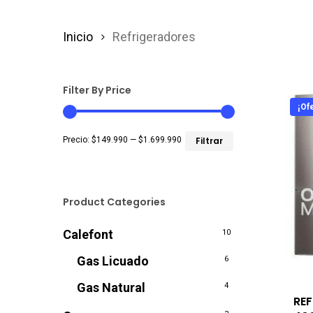
Inicio
Refrigeradores
Filter By Price
¡Ofe
Precio
Precio
Precio:
$149.990
—
$1.699.990
Filtrar
mínimo
máximo
Product Categories
Calefont
10
Gas Licuado
6
Gas Natural
4
REF