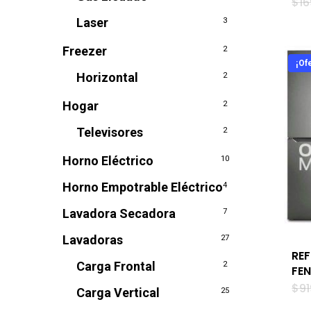
$
1
Laser
3
Freezer
2
¡Ofe
Horizontal
2
Hogar
2
Televisores
2
Horno Eléctrico
10
Horno Empotrable Eléctrico
4
Lavadora Secadora
7
Lavadoras
27
RE
Carga Frontal
2
FE
$
9
Carga Vertical
25