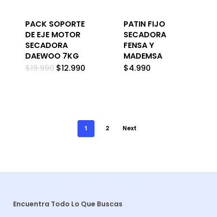
PACK SOPORTE
PATIN FIJO
DE EJE MOTOR
SECADORA
SECADORA
FENSA Y
DAEWOO 7KG
MADEMSA
El
El
$
19.990
$
12.990
$
4.990
precio
precio
original
actual
era:
es:
$19.990.
$12.990.
1
2
Next
Encuentra Todo Lo Que Buscas