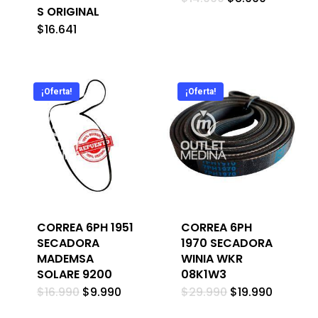
precio
precio
S ORIGINAL
original
actual
$
16.641
era:
es:
$14.990.
$8.990.
¡Oferta!
¡Oferta!
CORREA 6PH 1951
CORREA 6PH
SECADORA
1970 SECADORA
MADEMSA
WINIA WKR
SOLARE 9200
08K1W3
El
El
El
El
$
16.990
$
9.990
$
29.990
$
19.990
precio
precio
precio
precio
original
actual
original
actual