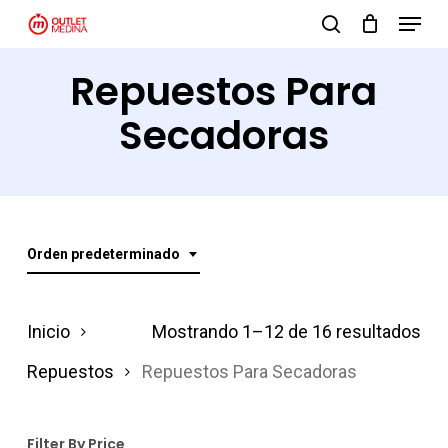
Menu
Skip
search
to
Close
Repuestos Para
main
Menu
content
Secadoras
Orden predeterminado
Inicio
Mostrando 1–12 de 16 resultados
Repuestos
Repuestos Para Secadoras
Filter By Price