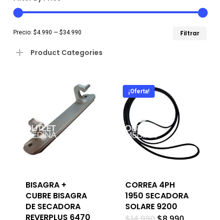
Pre
Pre
Precio:
$4.990
—
$34.990
Filtrar
mín
má
Product Categories
¡Oferta!
BISAGRA +
CORREA 4PH
CUBRE BISAGRA
1950 SECADORA
DE SECADORA
SOLARE 9200
REVERPLUS 6470
El
El
$
14.990
$
8.990