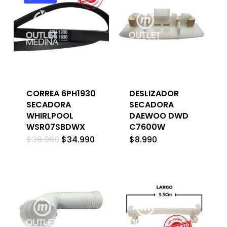
CORREA 6PH1930
DESLIZADOR
SECADORA
SECADORA
WHIRLPOOL
DAEWOO DWD
WSR07SBDWX
C7600W
El
El
$
39.990
$
34.990
$
8.990
precio
precio
original
actual
era:
es:
$39.990.
$34.990.