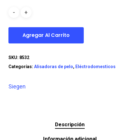
era:
es:
$69.990.
$54.990.
Agregar Al Carrito
SKU:
8532
Categorías:
Alisadoras de pelo
,
Eléctrodomesticos
Siegen
Descripción
Información adicional