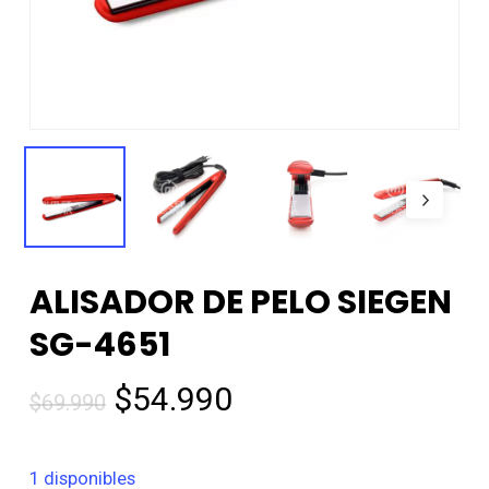
ALISADOR DE PELO SIEGEN
SG-4651
El
El
$
54.990
$
69.990
precio
precio
original
actual
1 disponibles