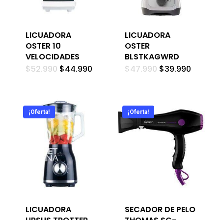
LICUADORA
LICUADORA
OSTER 10
OSTER
VELOCIDADES
BLSTKAGWRD
El
El
El
El
$
52.990
$
44.990
$
47.990
$
39.990
precio
precio
precio
precio
original
actual
original
actual
era:
es:
era:
es:
$52.990.
$44.990.
$47.990.
$39.990
¡Oferta!
¡Oferta!
LICUADORA
SECADOR DE PELO