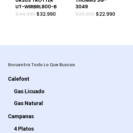
URSUS TROTTER
THOMAS SG-
UT-WIRBRL800-B
3049
El
El
El
El
$
44.990
$
32.990
$
26.990
$
22.990
precio
precio
precio
precio
original
actual
original
actual
era:
es:
era:
es:
$44.990.
$32.990.
$26.990.
$22.990
Encuentra Todo Lo Que Buscas
Calefont
Gas Licuado
Gas Natural
Campanas
4 Platos