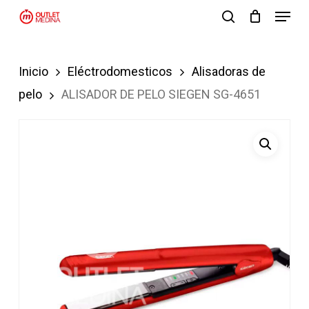
Menu
Skip
search
to
Close
main
Menu
Inicio
Eléctrodomesticos
Alisadoras de
content
pelo
ALISADOR DE PELO SIEGEN SG-4651