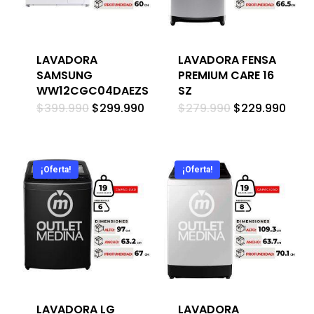
LAVADORA
LAVADORA FENSA
SAMSUNG
PREMIUM CARE 16
WW12CGC04DAEZS
SZ
El
El
El
El
$
399.990
$
299.990
$
279.990
$
229.990
precio
precio
precio
prec
original
actual
original
actu
era:
es:
era:
es:
$399.990.
$299.990.
$279.990.
$229
¡Oferta!
¡Oferta!
LAVADORA LG
LAVADORA