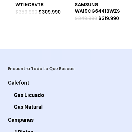
WT19OBVTB
SAMSUNG
WA19CG6441BWZS
El
El
$
359.990
$
309.990
precio
precio
El
El
$
349.990
$
319.990
original
actual
precio
preci
era:
es:
original
actua
$359.990.
$309.990.
era:
es:
$349.990.
$319.
Encuentra Todo Lo Que Buscas
Calefont
Gas Licuado
Gas Natural
Campanas