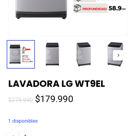
LAVADORA LG WT9EL
El
El
$
179.990
$
279.990
precio
precio
original
actual
1 disponibles
era:
es:
$279.990.
$179.990.