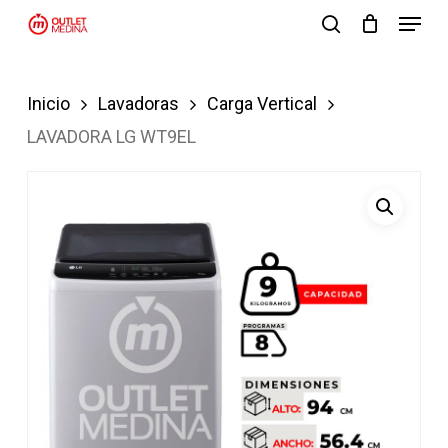
Menu
Skip
search
to
Close
main
Menu
Inicio
Lavadoras
Carga Vertical
content
LAVADORA LG WT9EL