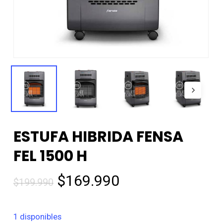
ESTUFA HIBRIDA FENSA
FEL 1500 H
El
El
$
169.990
$
199.990
precio
precio
original
actual
1 disponibles