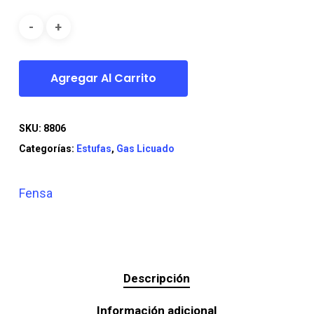
era:
es:
$199.990.
$169.990.
Agregar Al Carrito
SKU:
8806
Categorías:
Estufas
,
Gas Licuado
Fensa
Descripción
Información adicional