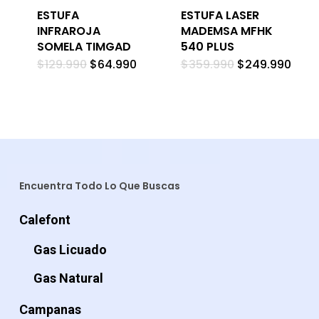
ESTUFA
ESTUFA LASER
INFRAROJA
MADEMSA MFHK
SOMELA TIMGAD
540 PLUS
El
El
El
El
$
129.990
$
64.990
$
359.990
$
249.990
precio
precio
precio
prec
original
actual
original
actu
era:
es:
era:
es:
$129.990.
$64.990.
$359.990.
$249
Encuentra Todo Lo Que Buscas
Calefont
Gas Licuado
Gas Natural
Campanas