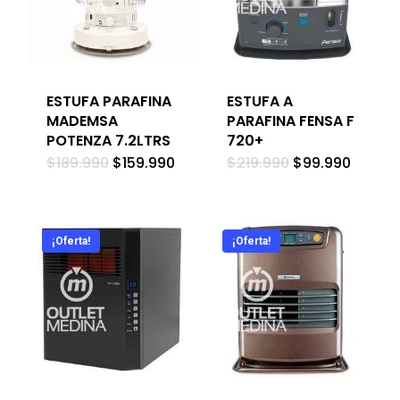
ESTUFA PARAFINA
ESTUFA A
MADEMSA
PARAFINA FENSA F
POTENZA 7.2LTRS
720+
El
El
El
El
$
189.990
$
159.990
$
219.990
$
99.990
precio
precio
precio
precio
original
actual
original
actual
era:
es:
era:
es:
$189.990.
$159.990.
$219.990.
$99.99
¡Oferta!
¡Oferta!