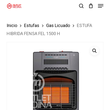
Menu
Skip
search
to
Close
main
Menu
Inicio
Estufas
Gas Licuado
ESTUFA
content
HIBRIDA FENSA FEL 1500 H