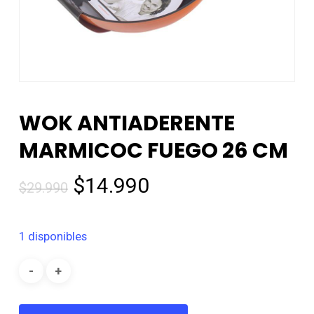
WOK ANTIADERENTE
MARMICOC FUEGO 26 CM
El
El
$
14.990
$
29.990
precio
precio
original
actual
1 disponibles
era:
es:
$29.990.
$14.990.