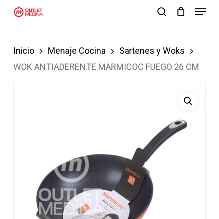
Menu
Skip
search
to
Close
main
Menu
Inicio
Menaje Cocina
Sartenes y Woks
content
WOK ANTIADERENTE MARMICOC FUEGO 26 CM