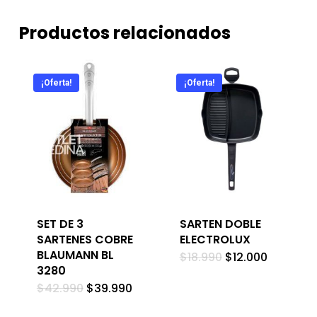
Productos relacionados
¡Oferta!
¡Oferta!
SET DE 3
SARTEN DOBLE
SARTENES COBRE
ELECTROLUX
BLAUMANN BL
El
El
$
18.990
$
12.000
precio
precio
3280
original
actual
El
El
$
42.990
$
39.990
era:
es:
precio
precio
$18.990.
$12.000.
original
actual