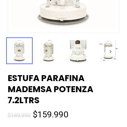
ESTUFA PARAFINA
MADEMSA POTENZA
7.2LTRS
El
El
$
159.990
$
189.990
precio
precio