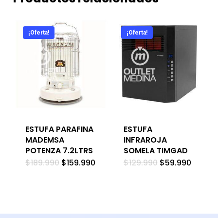
¡Oferta!
¡Oferta!
ESTUFA PARAFINA
ESTUFA
MADEMSA
INFRAROJA
POTENZA 7.2LTRS
SOMELA TIMGAD
El
El
El
El
$
189.990
$
159.990
$
129.990
$
59.990
precio
precio
precio
precio
original
actual
original
actual
era:
es:
era:
es:
$189.990.
$159.990.
$129.990.
$59.99