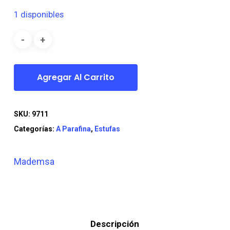
original
actual
1 disponibles
era:
es:
$189.990.
$159.990.
Agregar Al Carrito
SKU:
9711
Categorías:
A Parafina
,
Estufas
Mademsa
Descripción