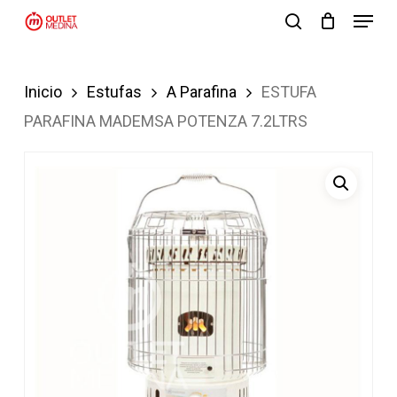
Menu
Skip
search
to
Close
main
Menu
Inicio
Estufas
A Parafina
ESTUFA
content
PARAFINA MADEMSA POTENZA 7.2LTRS