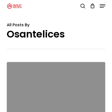
Menu
Skip
search
to
Close
main
Menu
All Posts By
content
Osantelices