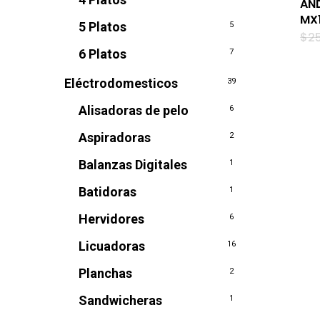
AN
MX
5 Platos
5
$
2
6 Platos
7
Eléctrodomesticos
39
Alisadoras de pelo
6
Aspiradoras
2
Balanzas Digitales
1
Batidoras
1
Hervidores
6
Licuadoras
16
Planchas
2
Sandwicheras
1