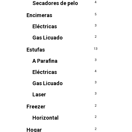
Secadores de pelo
4
Encimeras
5
Eléctricas
3
Gas Licuado
2
Estufas
13
A Parafina
3
Eléctricas
4
Gas Licuado
3
Laser
3
Freezer
2
Horizontal
2
Hogar
2