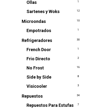
Ollas
1
Sartenes y Woks
12
Microondas
10
Empotrados
1
Refrigeradores
30
French Door
1
Frio Directo
2
No Frost
16
Side by Side
8
Visicooler
3
Repuestos
34
Repuestos Para Estufas
7