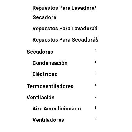
Repuestos Para Lavadora
1
Secadora
Repuestos Para Lavadoras
10
Repuestos Para Secadoras
16
Secadoras
4
Condensación
1
Eléctricas
3
Termoventiladores
4
Ventilación
3
Aire Acondicionado
1
Ventiladores
2