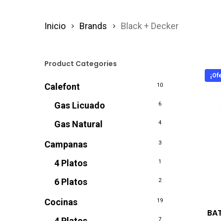
Inicio
Brands
Black + Decker
Product Categories
¡Ofe
Calefont
10
Gas Licuado
6
Gas Natural
4
Campanas
3
4 Platos
1
6 Platos
2
Cocinas
19
BA
4 Platos
7