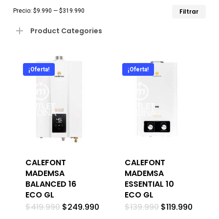
Pre
Pre
Precio:
$9.990
—
$319.990
Filtrar
mín
má
Product Categories
¡Oferta!
¡Oferta!
CALEFONT
CALEFONT
MADEMSA
MADEMSA
BALANCED 16
ESSENTIAL 10
ECO GL
ECO GL
El
El
El
El
$
419.990
$
249.990
$
139.990
$
119.990
precio
precio
precio
precio