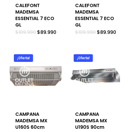
CALEFONT
CALEFONT
MADEMSA
MADEMSA
ESSENTIAL 7 ECO
ESSENTIAL 7 ECO
GL
GL
El
El
El
El
$
109.990
$
89.990
$
109.990
$
89.990
precio
precio
precio
precio
original
actual
original
actual
era:
es:
era:
es:
$109.990.
$89.990.
$109.990.
$89.99
¡Oferta!
¡Oferta!
CAMPANA
CAMPANA
MADEMSA MX
MADEMSA MX
U160S 60cm
U190S 90cm