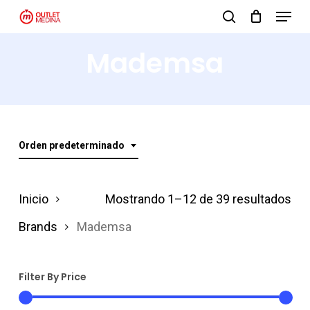
Menu
Skip
search
to
Close
Mademsa
main
Menu
content
Orden predeterminado
Inicio
Mostrando 1–12 de 39 resultados
Brands
Mademsa
Filter By Price