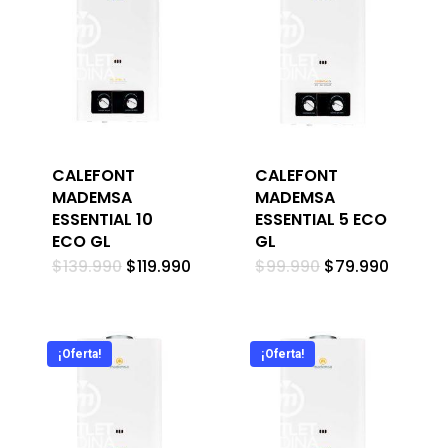
CALEFONT
CALEFONT
MADEMSA
MADEMSA
ESSENTIAL 10
ESSENTIAL 5 ECO
ECO GL
GL
El
El
El
El
$
139.990
$
119.990
$
99.990
$
79.990
precio
precio
precio
precio
original
actual
original
actual
era:
es:
era:
es:
$139.990.
$119.990.
$99.990.
$79.99
¡Oferta!
¡Oferta!