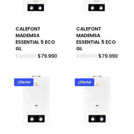
CALEFONT
CALEFONT
MADEMSA
MADEMSA
ESSENTIAL 5 ECO
ESSENTIAL 5 ECO
GL
GL
El
El
El
El
$
129.990
$
79.990
$
129.990
$
79.990
precio
precio
precio
precio
original
actual
original
actual
era:
es:
era:
es:
$129.990.
$79.990.
$129.990.
$79.99
¡Oferta!
¡Oferta!