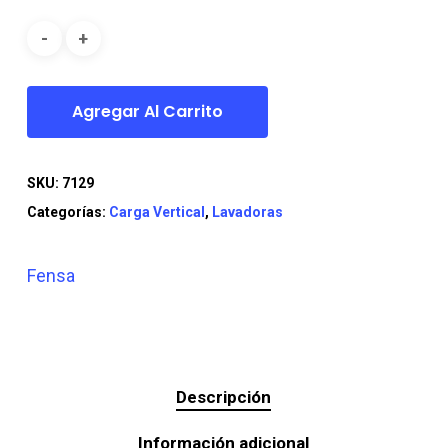
era:
es:
$319.990.
$229.990.
Agregar Al Carrito
SKU:
7129
Categorías:
Carga Vertical
,
Lavadoras
Fensa
Descripción
Información adicional