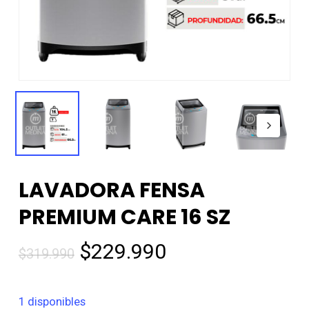
LAVADORA FENSA
PREMIUM CARE 16 SZ
El
El
$
229.990
$
319.990
precio
precio
original
actual
1 disponibles