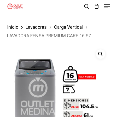
Menu
Skip
search
to
Close
main
Menu
Inicio
Lavadoras
Carga Vertical
content
LAVADORA FENSA PREMIUM CARE 16 SZ