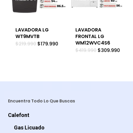
LAVADORA LG
LAVADORA
WT9MVTB
FRONTAL LG
WM12WVC4S6
El
El
$
219.990
$
179.990
precio
precio
El
El
$
419.990
$
309.990
original
actual
precio
preci
era:
es:
original
actua
$219.990.
$179.990.
era:
es:
$419.990.
$309.
Encuentra Todo Lo Que Buscas
Calefont
Gas Licuado