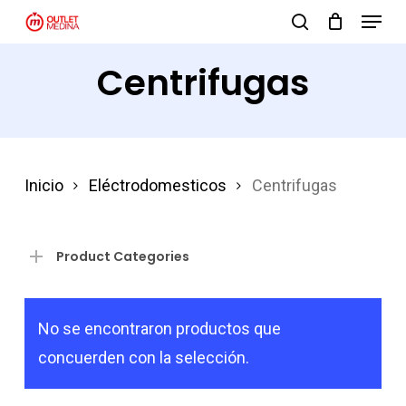
Menu
Skip
search
to
Close
Centrifugas
main
Menu
content
Inicio
Eléctrodomesticos
Centrifugas
Product Categories
No se encontraron productos que
concuerden con la selección.