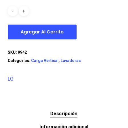
era:
es:
$269.990.
$219.990.
Agregar Al Carrito
SKU:
9942
Categorías:
Carga Vertical
,
Lavadoras
LG
Descripción
Información adicional