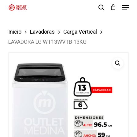
Menu
Skip
search
to
Close
main
Menu
Inicio
Lavadoras
Carga Vertical
content
LAVADORA LG WT13WVTB 13KG