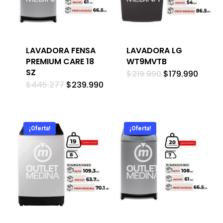
LAVADORA FENSA
LAVADORA LG
PREMIUM CARE 18
WT9MVTB
SZ
El
El
$
219.990
$
179.990
precio
preci
El
El
$
445.277
$
239.990
original
actua
precio
precio
era:
es:
original
actual
$219.990.
$179.9
era:
es:
$445.277.
$239.990.
¡Oferta!
¡Oferta!