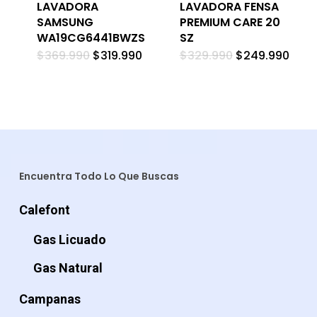
LAVADORA
LAVADORA FENSA
SAMSUNG
PREMIUM CARE 20
WA19CG6441BWZS
SZ
El
El
El
El
$
369.990
$
319.990
$
329.990
$
249.990
precio
precio
precio
prec
original
actual
original
actu
era:
es:
era:
es:
$369.990.
$319.990.
$329.990.
$249
Encuentra Todo Lo Que Buscas
Calefont
Gas Licuado
Gas Natural
Campanas