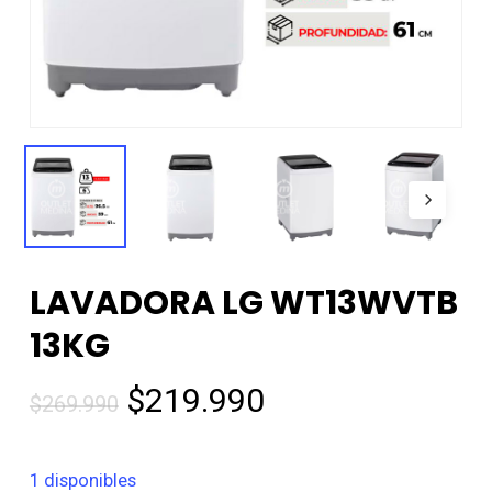
LAVADORA LG WT13WVTB
13KG
El
El
$
219.990
$
269.990
precio
precio
original
actual
1 disponibles