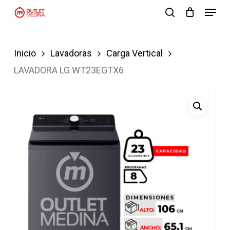
Menu
Skip
search
to
Close
main
Menu
Inicio
Lavadoras
Carga Vertical
content
LAVADORA LG WT23EGTX6