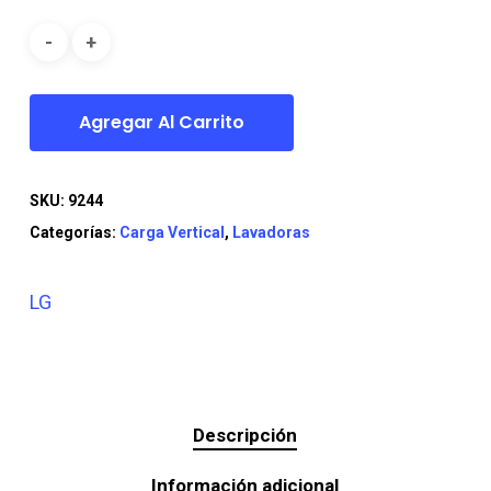
era:
es:
$559.990.
$469.990.
Agregar Al Carrito
SKU:
9244
Categorías:
Carga Vertical
,
Lavadoras
LG
Descripción
Información adicional