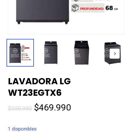
LAVADORA LG
WT23EGTX6
El
El
$
469.990
$
559.990
precio
precio
original
actual
1 disponibles