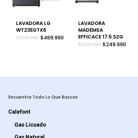
LAVADORA LG
LAVADORA
WT23EGTX6
MADEMSA
EFFICACE 17.5 SZG
El
El
$
559.990
$
469.990
precio
precio
El
El
$
299.990
$
249.990
original
actual
precio
prec
era:
es:
original
actu
$559.990.
$469.990.
era:
es:
$299.990.
$249
Encuentra Todo Lo Que Buscas
Calefont
Gas Licuado
Gas Natural