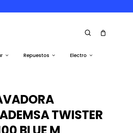
search
r
Repuestos
Electro
AVADORA
ADEMSA TWISTER
100 BLUE M