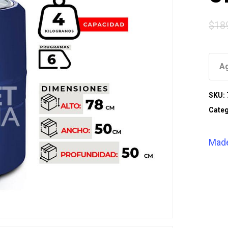
$
18
A
SKU:
Categ
Mad