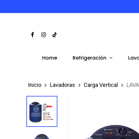
Skip
to
main
Facebook
Instagram
Tiktok
content
Refrigeración
Lav
Home
Inicio
Lavadoras
Carga Vertical
LAVA