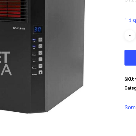
1 dis
SKU:
Categ
Som