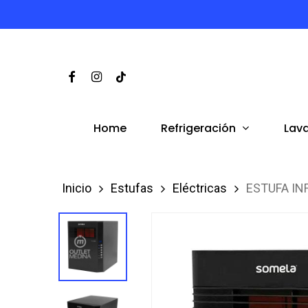
Skip
to
main
Facebook
Instagram
Tiktok
content
Refrigeración
Lav
Home
Inicio
Estufas
Eléctricas
ESTUFA IN