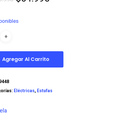
precio
precio
original
actual
ponibles
era:
es:
$129.990.
$64.990.
Agregar Al Carrito
9448
orías:
Eléctricas
,
Estufas
ela