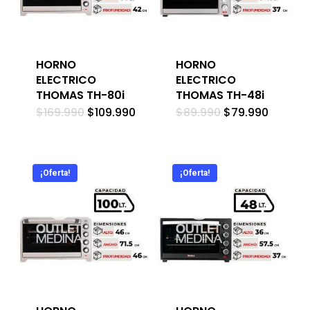
HORNO
HORNO
ELECTRICO
ELECTRICO
THOMAS TH-80i
THOMAS TH-48i
El
El
El
El
$
169.990
$
109.990
$
89.990
$
79.990
precio
precio
precio
precio
original
actual
original
actual
era:
es:
era:
es:
$169.990.
$109.990.
$89.990.
$79.990
¡Oferta!
¡Oferta!