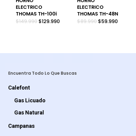
HORNO
HORNO
ELECTRICO
ELECTRICO
THOMAS TH-100i
THOMAS TH-48N
El
El
El
El
$
149.990
$
129.990
$
89.990
$
59.990
precio
precio
precio
precio
original
actual
original
actual
era:
es:
era:
es:
$149.990.
$129.990.
$89.990.
$59.990
Encuentra Todo Lo Que Buscas
Calefont
Gas Licuado
Gas Natural
Campanas