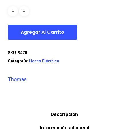
era:
es:
$149.990.
$129.990.
Agregar Al Carrito
SKU:
9478
Categoría:
Horno Eléctrico
Thomas
Descripción
Información adicional