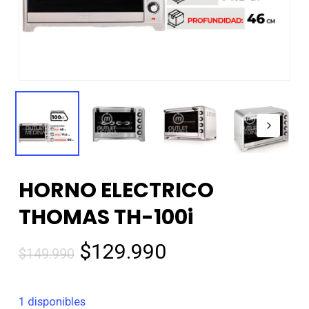
HORNO ELECTRICO
THOMAS TH-100i
El
El
$
129.990
$
149.990
precio
precio
original
actual
1 disponibles