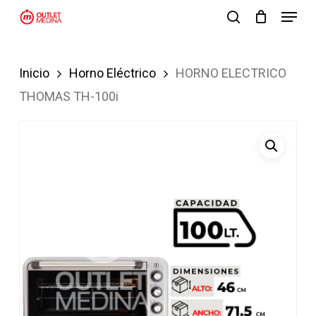
Menu
Skip
search
to
Close
main
Menu
Inicio
Horno Eléctrico
HORNO ELECTRICO
content
THOMAS TH-100i