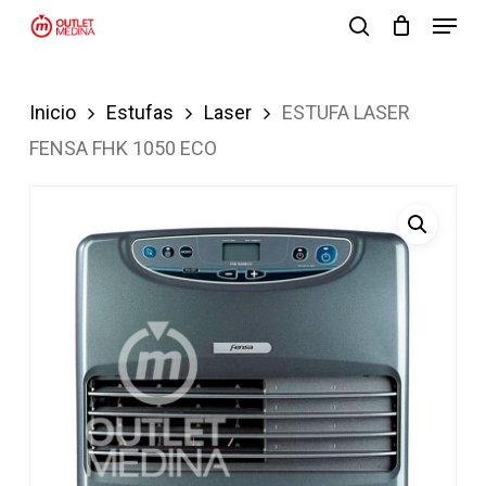
Menu
Skip
search
to
Close
main
Menu
Inicio
Estufas
Laser
ESTUFA LASER
content
FENSA FHK 1050 ECO