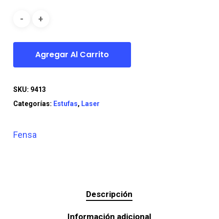
era:
es:
$519.990.
$449.990.
Agregar Al Carrito
SKU:
9413
Categorías:
Estufas
,
Laser
Fensa
Descripción
Información adicional