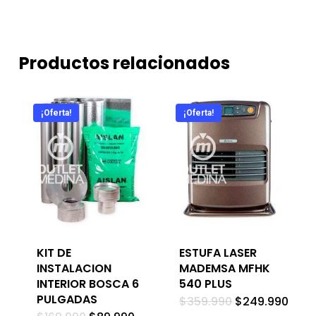
Productos relacionados
¡Oferta!
¡Oferta!
KIT DE
ESTUFA LASER
INSTALACION
MADEMSA MFHK
INTERIOR BOSCA 6
540 PLUS
PULGADAS
El
El
$
359.990
$
249.990
precio
prec