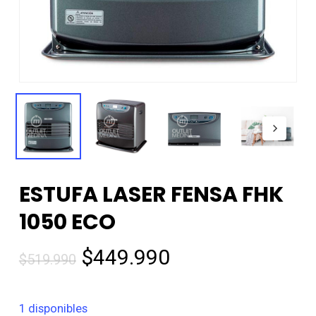
ESTUFA LASER FENSA FHK
1050 ECO
El
El
$
449.990
$
519.990
precio
precio
original
actual
1 disponibles