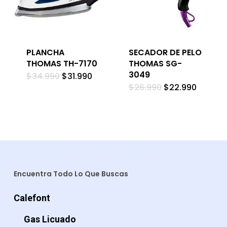
PLANCHA
SECADOR DE PELO
THOMAS TH-7170
THOMAS SG-
3049
El
El
$
34.990
$
31.990
precio
precio
El
El
$
26.990
$
22.990
original
actual
precio
precio
era:
es:
original
actual
$34.990.
$31.990.
era:
es:
$26.990.
$22.990
Encuentra Todo Lo Que Buscas
Calefont
Gas Licuado