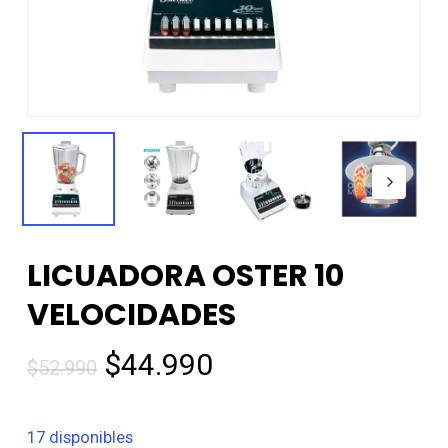
LICUADORA OSTER 10
VELOCIDADES
El
El
$
44.990
$
52.990
precio
precio
original
actual
17 disponibles