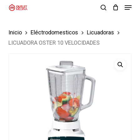
Menu
Skip
search
to
Close
main
Menu
Inicio
Eléctrodomesticos
Licuadoras
content
LICUADORA OSTER 10 VELOCIDADES