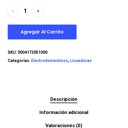
era:
es:
$52.990.
$44.990.
Agregar Al Carrito
SKU:
0004172051000
Categorías:
Eléctrodomesticos
,
Licuadoras
Descripción
Información adicional
Valoraciones (0)