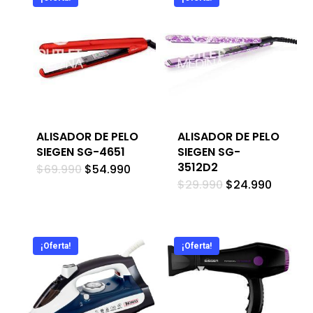
ALISADOR DE PELO
ALISADOR DE PELO
SIEGEN SG-4651
SIEGEN SG-
3512D2
El
El
$
69.990
$
54.990
precio
precio
El
El
$
29.990
$
24.990
original
actual
precio
precio
era:
es:
original
actual
$69.990.
$54.990.
era:
es:
$29.990.
$24.99
¡Oferta!
¡Oferta!