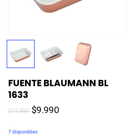
FUENTE BLAUMANN BL
1633
El
El
$
9.990
$
15.990
precio
precio
original
actual
7 disponibles