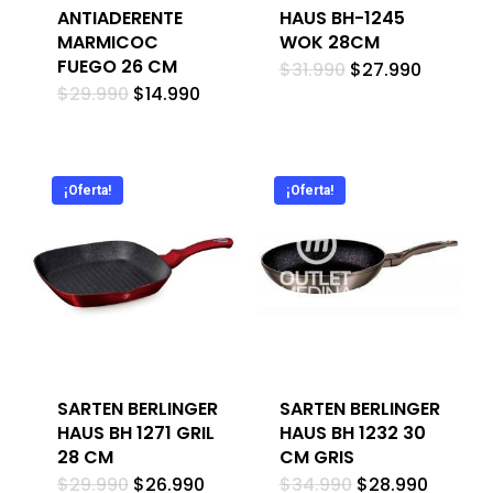
ANTIADERENTE
HAUS BH-1245
MARMICOC
WOK 28CM
FUEGO 26 CM
El
El
$
31.990
$
27.990
precio
precio
El
El
$
29.990
$
14.990
original
actual
precio
precio
era:
es:
original
actual
$31.990.
$27.990
era:
es:
$29.990.
$14.990.
¡Oferta!
¡Oferta!
SARTEN BERLINGER
SARTEN BERLINGER
HAUS BH 1271 GRIL
HAUS BH 1232 30
28 CM
CM GRIS
El
El
El
El
$
29.990
$
26.990
$
34.990
$
28.990