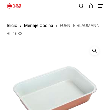
Menu
Skip
search
to
Close
main
Menu
Inicio
Menaje Cocina
FUENTE BLAUMANN
content
BL 1633