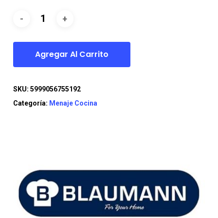
era:
es:
$15.990.
$9.990.
Agregar Al Carrito
SKU:
5999056755192
Categoría:
Menaje Cocina