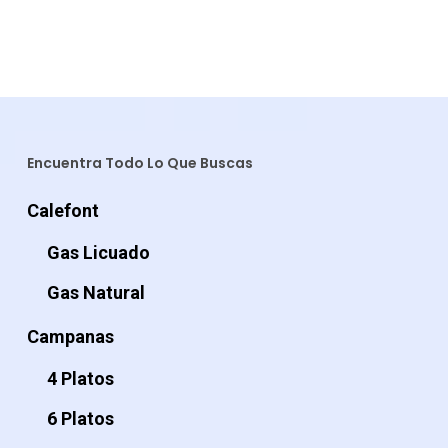
precio
precio
precio
precio
original
actual
original
actual
era:
es:
era:
es:
$29.990.
$26.990.
$34.990.
$28.990
Encuentra Todo Lo Que Buscas
Calefont
Gas Licuado
Gas Natural
Campanas
4 Platos
6 Platos