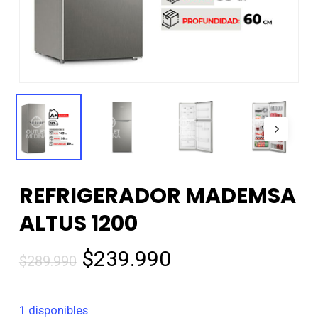
REFRIGERADOR MADEMSA
ALTUS 1200
El
El
$
239.990
$
289.990
precio
precio
original
actual
1 disponibles