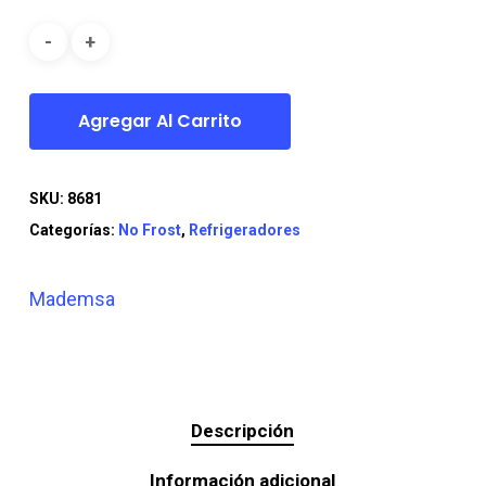
era:
es:
$289.990.
$239.990.
Agregar Al Carrito
SKU:
8681
Categorías:
No Frost
,
Refrigeradores
Mademsa
Descripción
Información adicional