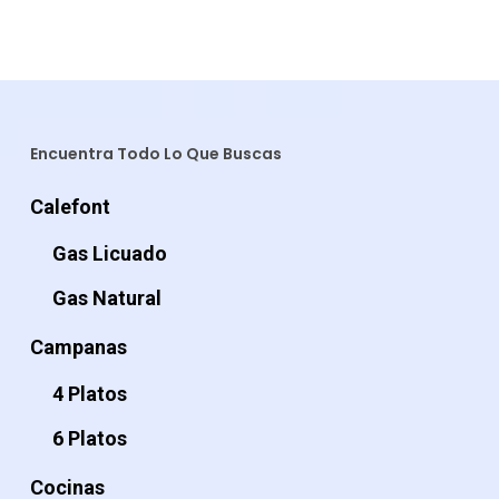
$539.990.
$439.990.
era:
es:
$849.990.
$699
Encuentra Todo Lo Que Buscas
Calefont
Gas Licuado
Gas Natural
Campanas
4 Platos
6 Platos
Cocinas