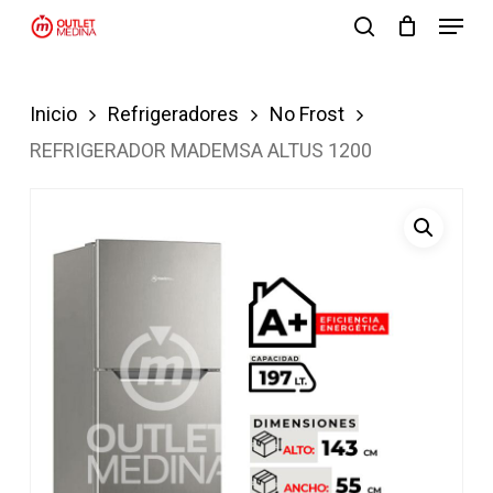
Menu
Skip
search
to
Close
main
Menu
Inicio
Refrigeradores
No Frost
content
REFRIGERADOR MADEMSA ALTUS 1200