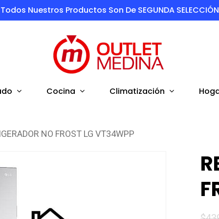
Todos Nuestros Productos Son De SEGUNDA SELECCIÓN
ado
Cocina
Climatización
Hoga
IGERADOR NO FROST LG VT34WPP
R
F
$
43