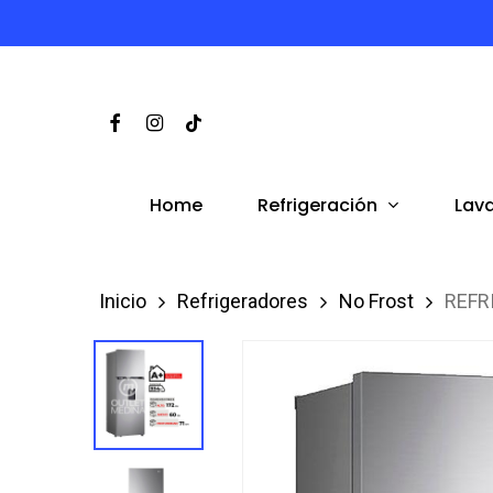
Skip
to
main
Facebook
Instagram
Tiktok
content
Refrigeración
Lav
Home
Inicio
Refrigeradores
No Frost
REFR