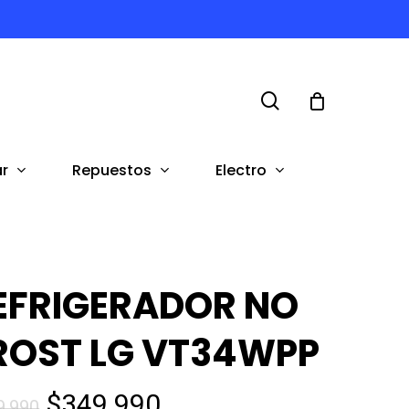
search
r
Repuestos
Electro
EFRIGERADOR NO
ROST LG VT34WPP
El
El
$
349.990
9.990