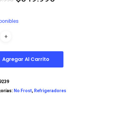
precio
precio
original
actual
ponibles
era:
es:
$439.990.
$349.990.
Agregar Al Carrito
9239
orías:
No Frost
,
Refrigeradores