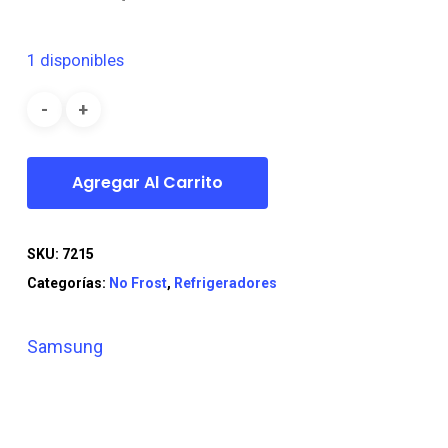
precio
precio
original
actual
1 disponibles
era:
es:
$499.990.
$349.990.
Agregar Al Carrito
SKU:
7215
Categorías:
No Frost
,
Refrigeradores
Samsung