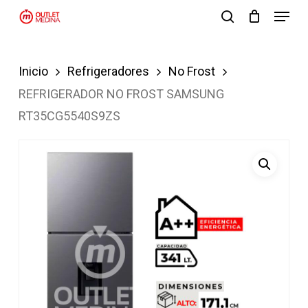
Menu
Skip
search
to
Close
main
Menu
Inicio
Refrigeradores
No Frost
content
REFRIGERADOR NO FROST SAMSUNG
RT35CG5540S9ZS