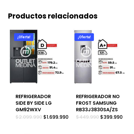
Productos relacionados
¡Oferta!
¡Oferta!
REFRIGERADOR
REFRIGERADOR NO
SIDE BY SIDE LG
FROST SAMSUNG
GM92WXV
RB33J3830SA/ZS
El
El
El
El
$
2.099.990
$
1.699.990
$
449.990
$
399.990
precio
precio
precio
prec
original
actual
original
actu
era:
es:
era:
es: