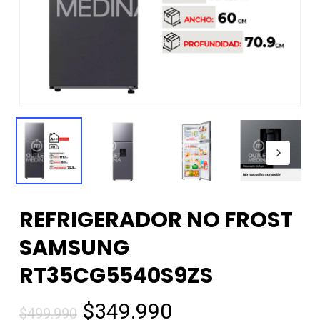
REFRIGERADOR NO FROST
SAMSUNG
RT35CG5540S9ZS
El
El
$
349.990
$
499.990