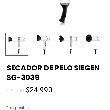
SECADOR DE PELO SIEGEN
SG-3039
El
El
$
24.990
$
29.990
precio
precio
original
actual
1 disponibles