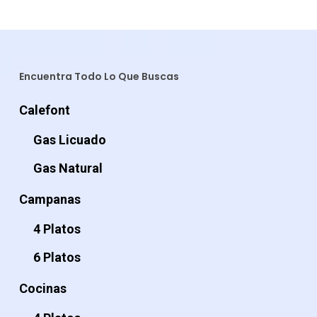
$39.990.
$36.990
Encuentra Todo Lo Que Buscas
Calefont
Gas Licuado
Gas Natural
Campanas
4 Platos
6 Platos
Cocinas