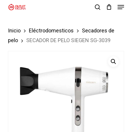
Menu
Skip
search
to
Close
main
Menu
Inicio
Eléctrodomesticos
Secadores de
content
pelo
SECADOR DE PELO SIEGEN SG-3039