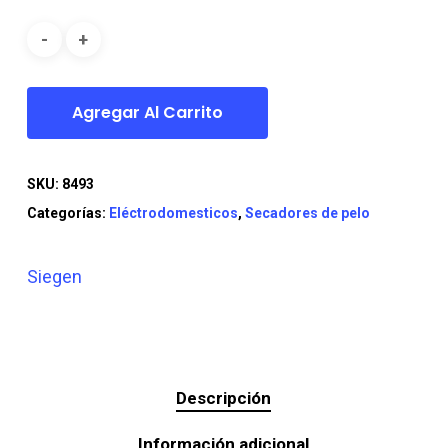
era:
es:
$29.990.
$24.990.
Agregar Al Carrito
SKU:
8493
Categorías:
Eléctrodomesticos
,
Secadores de pelo
Siegen
Descripción
Información adicional