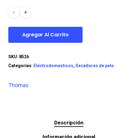
era:
es:
$33.990.
$27.990.
Agregar Al Carrito
SKU:
8526
Categorías:
Eléctrodomesticos
,
Secadores de pelo
Thomas
Descripción
Información adicional