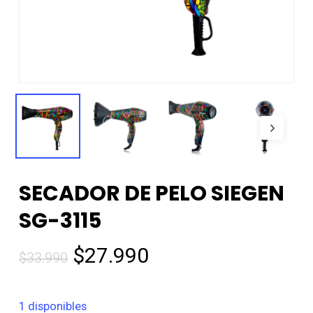
SECADOR DE PELO SIEGEN
SG-3115
El
El
$
27.990
$
33.990
precio
precio
original
actual
1 disponibles