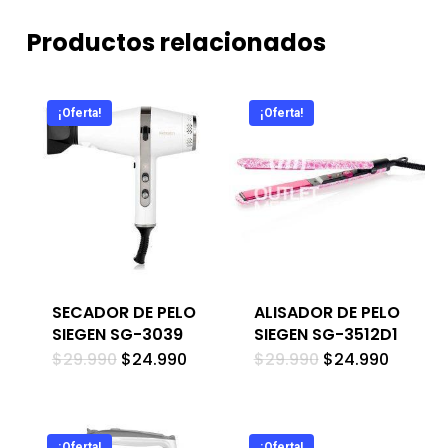
Productos relacionados
¡Oferta!
¡Oferta!
SECADOR DE PELO
ALISADOR DE PELO
SIEGEN SG-3039
SIEGEN SG-3512D1
El
El
El
El
$
29.990
$
24.990
$
29.990
$
24.990
precio
precio
precio
precio
original
actual
original
actual
era:
es:
era:
es:
$29.990.
$24.990.
$29.990.
$24.99
¡Oferta!
¡Oferta!