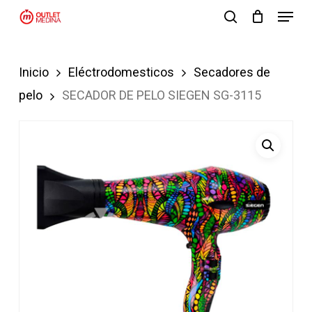
Menu
Skip
search
to
Close
main
Menu
Inicio
Eléctrodomesticos
Secadores de
content
pelo
SECADOR DE PELO SIEGEN SG-3115