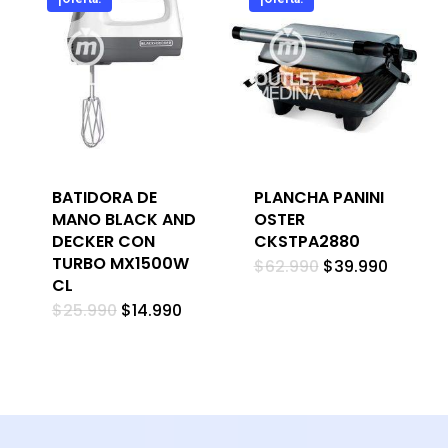
BATIDORA DE
PLANCHA PANINI
MANO BLACK AND
OSTER
DECKER CON
CKSTPA2880
TURBO MX1500W
El
El
$
62.990
$
39.990
precio
precio
CL
original
actual
El
El
$
25.990
$
14.990
era:
es:
precio
precio
$62.990.
$39.990
original
actual
era:
es:
$25.990.
$14.990.