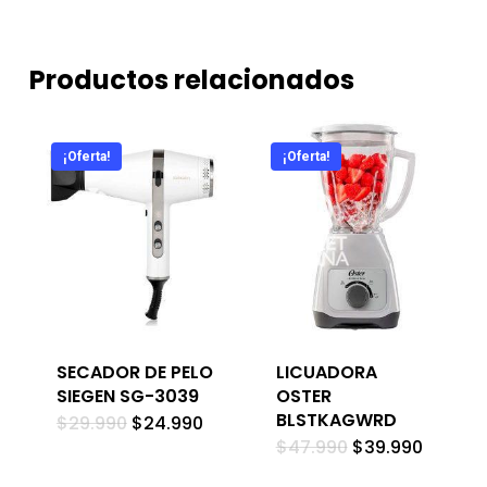
Productos relacionados
¡Oferta!
¡Oferta!
SECADOR DE PELO
LICUADORA
SIEGEN SG-3039
OSTER
BLSTKAGWRD
El
El
$
29.990
$
24.990
precio
precio
El
El
$
47.990
$
39.990
original
actual
precio
precio
era:
es:
original
actual