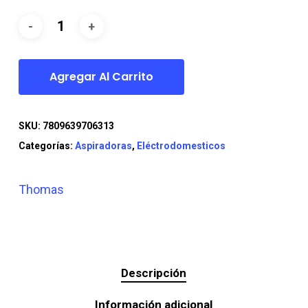
era:
es:
$84.990.
$76.990.
Agregar Al Carrito
SKU:
7809639706313
Categorías:
Aspiradoras
,
Eléctrodomesticos
Thomas
Descripción
Información adicional