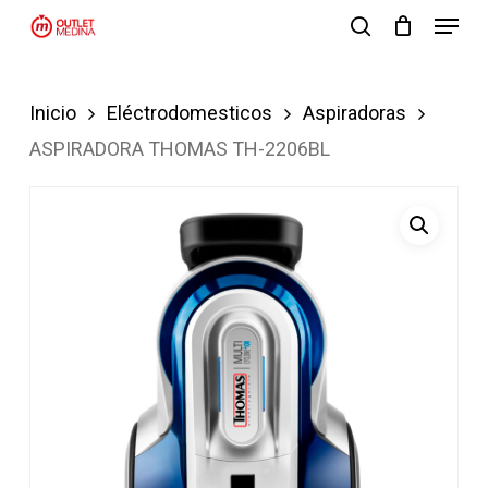
Menu
Skip
search
to
Close
main
Menu
Inicio
Eléctrodomesticos
Aspiradoras
content
ASPIRADORA THOMAS TH-2206BL