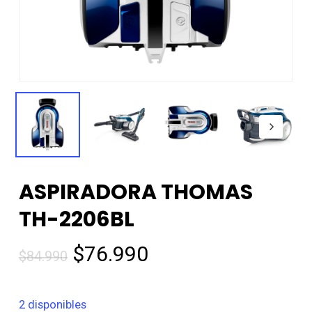
ASPIRADORA THOMAS
TH-2206BL
El
El
$
76.990
$
84.990
precio
precio
original
actual
2 disponibles