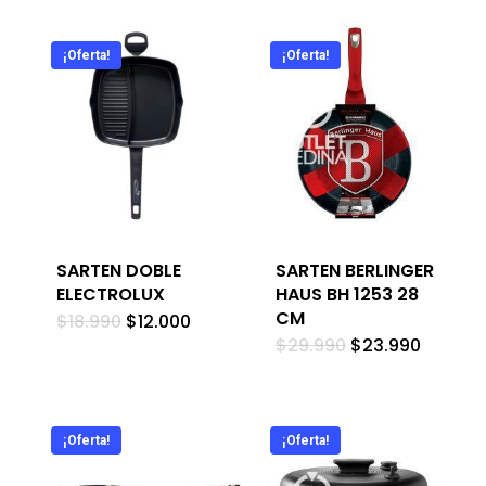
¡Oferta!
¡Oferta!
SARTEN DOBLE
SARTEN BERLINGER
ELECTROLUX
HAUS BH 1253 28
CM
El
El
$
18.990
$
12.000
precio
precio
El
El
$
29.990
$
23.990
original
actual
precio
precio
era:
es:
original
actual
$18.990.
$12.000.
era:
es:
$29.990.
$23.990
¡Oferta!
¡Oferta!