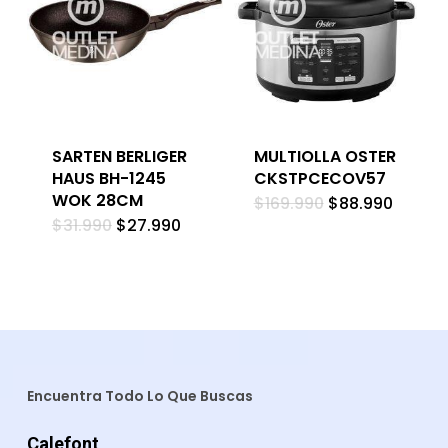
SARTEN BERLIGER
MULTIOLLA OSTER
HAUS BH-1245
CKSTPCECOV57
WOK 28CM
El
El
$
169.990
$
88.990
precio
precio
El
El
$
31.990
$
27.990
original
actual
precio
precio
era:
es:
original
actual
$169.990.
$88.99
era:
es:
$31.990.
$27.990.
Encuentra Todo Lo Que Buscas
Calefont