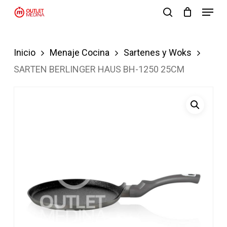
Menu
Skip
search
to
Close
main
Menu
Inicio
Menaje Cocina
Sartenes y Woks
content
SARTEN BERLINGER HAUS BH-1250 25CM